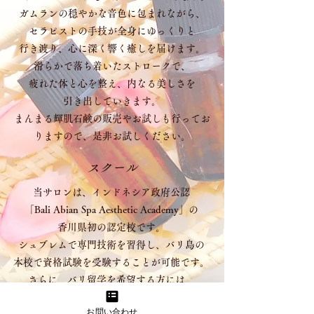
ガムランの穏やかな音色に包まれながら、
セラピストの手技が全身にゆっくりと
行き渡り、心に深く響く癒しを届けます。
滑らかで落ち着いたストロークで、
疲れた体と心を整え、内なる美しさを
引き出していきます。
まんまる輝肌石鹸の販売やお試しも行ってお
りますので、是非お試しください。
スクール
当サロンは、インドネシア政府公認
「Bali Abian Spa Aesthetic Academy」の
香川県初の認定校です。
シュブレムで専門技術を習得し、バリ島の
本校で資格試験を受験することが可能です。
さらに、バリ留学を希望する方には、
渡航手続きのサポートや現地での
お問い合わせ