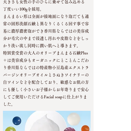
大きさも女性の手のひらに乗せて包み込める
丁度いい100gを採用。
まんまるい形は全面が接地面になり泡だても通
常の固形洗顔石鹸と異なりくるくる回す事で容
易に濃厚濃密泡ができ香川県ならではの美容成
分が毛穴の中まで浸透し汚れや皮脂などをしっ
かり洗い流し同時に潤い肌へと導きます。
​特別賞受賞の大人のオリーブまんまる石鹸Plus
＋は美容成分もオーガニックにとことんこだわ
り香川県ならではの特産物小豆島産エクストラ
バージンオリーブオイルとさぬきワイナリーの
白ワインなどを配合しており、敏感なお肌の方
にも優しく小さいお子様からお年寄りまで安心
してご使用いただけるFacial soapに仕上がりま
した。